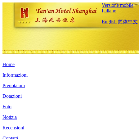
Versione mobile
Italiano
English
简体中文
Home
Informazioni
Prenota ora
Dotazioni
Foto
Notizia
Recensioni
Contatti