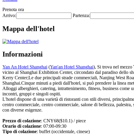
Prenota ora
Arrivo:
Partenza:
Mappa dell'hotel
Informazioni
Yan An Hotel Shanghai
(
Yan'an Hotel Shanghai
), Si trova nel mezzo
vicino al Shanghai Exhibition Center, circondato dal paradiso dello
Kerry Center;Le due principali strade commerciali, Nanjing West Road e
Shanghai.Cinque minuti a piedi dall'hotel, si può prendere la linea metro
Alloggi alberghieri, catering, intrattenimento, fitness, business come un
incontri, gruppi e singoli ospiti.
L'hotel dispone di una varietà di ristoranti con stili diversi, princip
centro commerciale, centro commerciale, salone di bellezza, palestra, sal
con diverse esigenze.
Prezzo di colazione
: CNY68($10.1) / piece
Orario di colazione
: 07:00-09:30
Tipo di colazione
: buffet (occidentale, cinese)