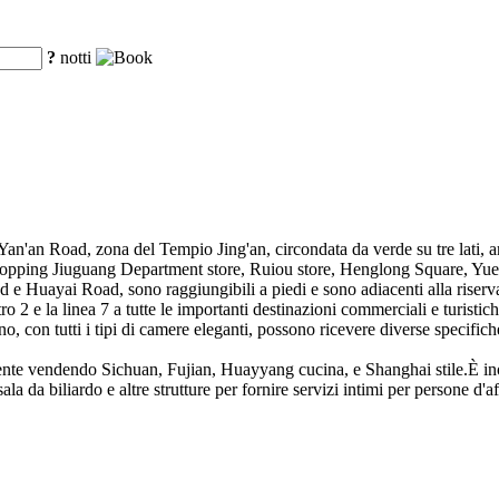
?
notti
 Yan'an Road, zona del Tempio Jing'an, circondata da verde su tre lati, 
 shopping Jiuguang Department store, Ruiou store, Henglong Square, Yu
 Huayai Road, sono raggiungibili a piedi e sono adiacenti alla riserva 
 2 e la linea 7 a tutte le importanti destinazioni commerciali e turistiche
o, con tutti i tipi di camere eleganti, possono ricevere diverse specifiche 
almente vendendo Sichuan, Fujian, Huayyang cucina, e Shanghai stile.È ino
a da biliardo e altre strutture per fornire servizi intimi per persone d'af