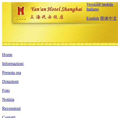
Versione mobile
Italiano
English
简体中文
Home
Informazioni
Prenota ora
Dotazioni
Foto
Notizia
Recensioni
Contatti