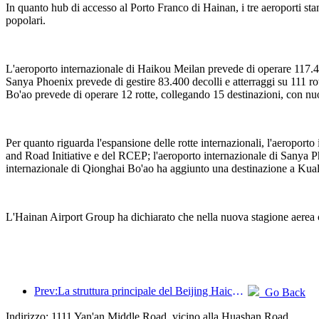
In quanto hub di accesso al Porto Franco di Hainan, i tre aeroporti stan
popolari.
L'aeroporto internazionale di Haikou Meilan prevede di operare 117.40
Sanya Phoenix prevede di gestire 83.400 decolli e atterraggi su 111 r
Bo'ao prevede di operare 12 rotte, collegando 15 destinazioni, con n
Per quanto riguarda l'espansione delle rotte internazionali, l'aeropo
and Road Initiative e del RCEP; l'aeroporto internazionale di Sanya Ph
internazionale di Qionghai Bo'ao ha aggiunto una destinazione a Kual
L'Hainan Airport Group ha dichiarato che nella nuova stagione aerea con
Prev:La struttura principale del Beijing Haichang Ocean Park dovrebbe raggiungere la sommità entro la fine dell'anno, con il completamento e l'apertura previsti per il 2027.
Go Back
Indirizzo: 1111 Yan'an Middle Road, vicino alla Huashan Road