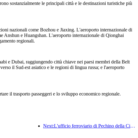
no sostanzialmente le principali città e le destinazioni turistiche più
zioni nazionali come Bozhou e Jiaxing. L'aeroporto internazionale di
 come Anshun e Huangshan. L'aeroporto internazionale di Qionghai
gamento regionali.
habi e Dubai, raggiungendo città chiave nei paesi membri della Belt
so il Sud-est asiatico e le regioni di lingua russa; e l'aeroporto
rtare il trasporto passeggeri e lo sviluppo economico regionale.
Next:L'ufficio ferroviario di Pechino della Cina ha avviato il servizio di trasporto passeggeri per le festività del Festival di Qingming, prevedendo di trasportare 7,37 milioni di passeggeri.