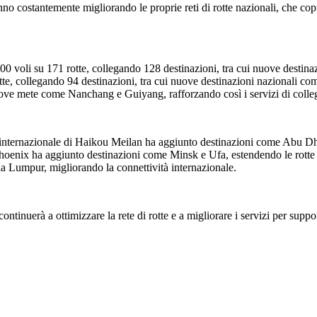
no costantemente migliorando le proprie reti di rotte nazionali, che copro
0 voli su 171 rotte, collegando 128 destinazioni, tra cui nuove destina
otte, collegando 94 destinazioni, tra cui nuove destinazioni nazionali
uove mete come Nanchang e Guiyang, rafforzando così i servizi di colle
rto internazionale di Haikou Meilan ha aggiunto destinazioni come Abu D
oenix ha aggiunto destinazioni come Minsk e Ufa, estendendo le rotte ver
a Lumpur, migliorando la connettività internazionale.
tinuerà a ottimizzare la rete di rotte e a migliorare i servizi per suppo