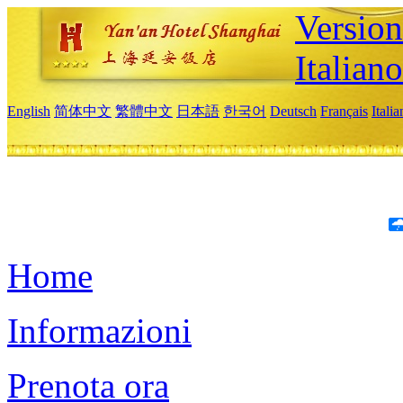
Version
Italiano
English
简体中文
繁體中文
日本語
한국어
Deutsch
Français
Itali
Home
Informazioni
Prenota ora