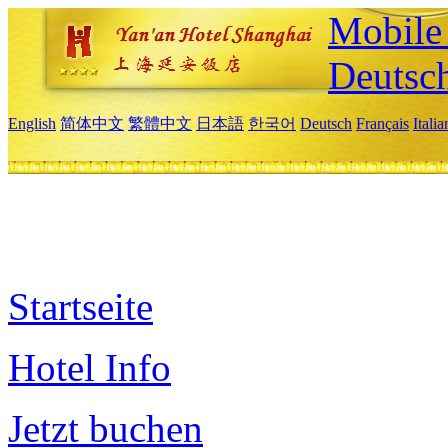
Mobile 
Deutsc
English
简体中文
繁體中文
日本語
한국어
Deutsch
Français
Itali
Startseite
Hotel Info
Jetzt buchen