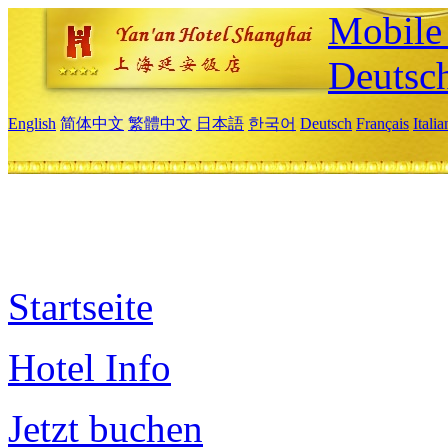
Mobile 
Deutsc
English
简体中文
繁體中文
日本語
한국어
Deutsch
Français
Itali
Startseite
Hotel Info
Jetzt buchen