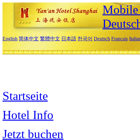
Mobile 
Deutsc
English
简体中文
繁體中文
日本語
한국어
Deutsch
Français
Itali
Startseite
Hotel Info
Jetzt buchen