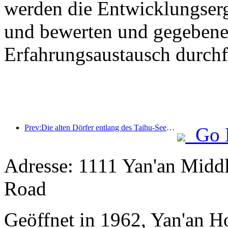
werden die Entwicklungser
und bewerten und gegebenen
Erfahrungsaustausch durchf
Prev:Die alten Dörfer entlang des Taihu-Sees in Huzhou in der Provinz Zhejiang haben mit der Renovierung und Modernisierung begonnen. Die Investition beträgt fast eine Milliarde Yuan.
Go 
Adresse: 1111 Yan'an Middl
Road
Geöffnet in 1962, Yan'an H