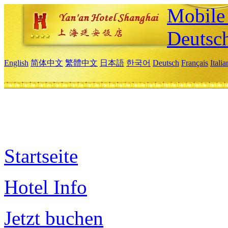
Mobile 
Deutsc
English
简体中文
繁體中文
日本語
한국어
Deutsch
Français
Itali
Startseite
Hotel Info
Jetzt buchen