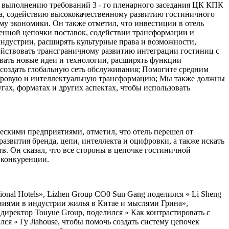
по выполнению требований 3 - го пленарного заседания ЦК КПК
ка, содействию высококачественному развитию гостиничного
у экономики. Он также отметил, что инвестиции в отель
енной цепочки поставок, содействии трансформации и
индустрии, расширять культурные права и возможности,
действовать трансграничному развитию интеграции гостиниц с
овать новые идеи и технологии, расширять функции
оздать глобальную сеть обслуживания; Помогите средним
 цифровую и интеллектуальную трансформацию; Мы также должны
ах, форматах и других аспектах, чтобы использовать
скими предприятиями, отметил, что отель перешел от
звития бренда, цепи, интеллекта и оцифровки, а также искать
. Он сказал, что все стороны в цепочке гостиничной
 конкуренции.
onal Hotels», Lizhen Group CO0 Sun Gang поделился « Li Sheng
менениями в индустрии жилья в Китае и мыслями Грина»,
 директор Touyue Group, поделился « Как контрастировать с
я « Гу Jiahouse, чтобы помочь создать систему цепочек