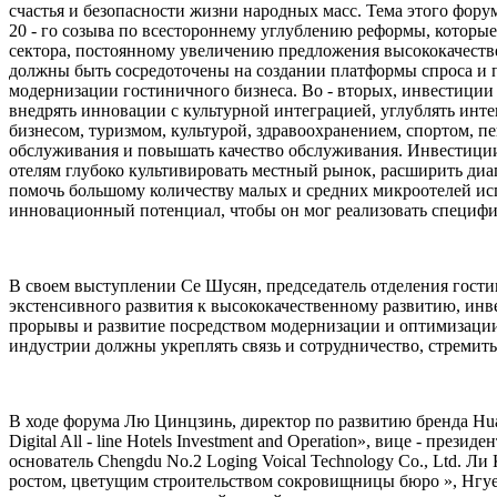
счастья и безопасности жизни народных масс. Тема этого фору
20 - го созыва по всестороннему углублению реформы, котор
сектора, постоянному увеличению предложения высококачеств
должны быть сосредоточены на создании платформы спроса и 
модернизации гостиничного бизнеса. Во - вторых, инвестиции
внедрять инновации с культурной интеграцией, углублять инт
бизнесом, туризмом, культурой, здравоохранением, спортом, п
обслуживания и повышать качество обслуживания. Инвестиции
отелям глубоко культивировать местный рынок, расширить диа
помочь большому количеству малых и средних микроотелей испо
инновационный потенциал, чтобы он мог реализовать специфик
В своем выступлении Се Шусян, председатель отделения гост
экстенсивного развития к высококачественному развитию, инве
прорывы и развитие посредством модернизации и оптимизации
индустрии должны укреплять связь и сотрудничество, стремить
В ходе форума Лю Цинцзинь, директор по развитию бренда Huaji
Digital All - line Hotels Investment and Operation», вице - пр
основатель Chengdu No.2 Loging Voical Technology Co., Ltd. Л
ростом, цветущим строительством сокровищницы бюро », Нгуен