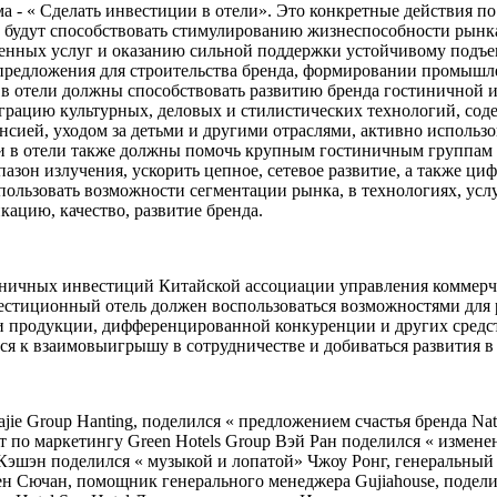
ма - « Сделать инвестиции в отели». Это конкретные действия 
ые будут способствовать стимулированию жизнеспособности рын
енных услуг и оказанию сильной поддержки устойчивому подъем
предложения для строительства бренда, формировании промышл
 в отели должны способствовать развитию бренда гостиничной 
еграцию культурных, деловых и стилистических технологий, со
енсией, уходом за детьми и другими отраслями, активно использ
 в отели также должны помочь крупным гостиничным группам с
пазон излучения, ускорить цепное, сетевое развитие, а также
льзовать возможности сегментации рынка, в технологиях, услуг
ацию, качество, развитие бренда.
иничных инвестиций Китайской ассоциации управления коммерче
стиционный отель должен воспользоваться возможностями для ра
 продукции, дифференцированной конкуренции и других средств
ся к взаимовыигрышу в сотрудничестве и добиваться развития в
e Group Hanting, поделился « предложением счастья бренда Nati
езидент по маркетингу Green Hotels Group Вэй Ран поделился « из
и Кэшэн поделился « музыкой и лопатой» Чжоу Ронг, генеральный
 Сючан, помощник генерального менеджера Gujiahouse, поделилс