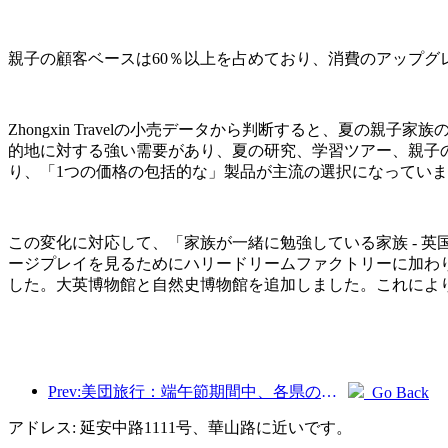
親子の顧客ベースは60％以上を占めており、消費のアップグ
Zhongxin Travelの小売データから判断すると、夏の
的地に対する強い需要があり、夏の研究、学習ツアー、親子
り、「1つの価格の包括的な」製品が主流の選択になってい
この変化に対応して、「家族が一緒に勉強している家族 - 
ージプレイを見るためにハリードリームファクトリーに加わ
した。大英博物館と自然史博物館を追加しました。これにより
Prev:美団旅行：端午節期間中、各県の高級ホテルの予約が殺到、子供連れの家族が主力に
Go Back
アドレス: 延安中路1111号、華山路に近いです。