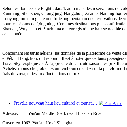
Selon les données de Flightradar24, au 6 mars, les réservations de vo
Kunming, Shenzhen, Chongqing, Hangzhou, Xi'an et Nanjing figurent par
Luoyang, ont enregistré une forte augmentation des réservations de vo
pour les séjours de Qingming. Certaines destinations plus confidentiel
Shaxian, Wuyishan et Panzhihua ont enregistré une hausse notable de le
cette année.
Concernant les tarifs aériens, les données de la plateforme de vente d
et Pékin-Hangzhou, ont rebondi. Il est à noter que certains passagers 
TravelSky, explique : « À l'approche de la haute saison, les prix fluctu
Achetez moins cher, obtenez un remboursement » sur la plateforme Trave
frais de voyage liés aux fluctuations de prix.
Prev:Le nouveau haut lieu culturel et touristique du quartier de Pinnacle Park à Pékin ouvrira officiellement ses portes cette année.
Go Back
Adresse: 1111 Yan'an Middle Road, near Huashan Road
Ouvert en 1962, Yan'an Hotel Shanghai.