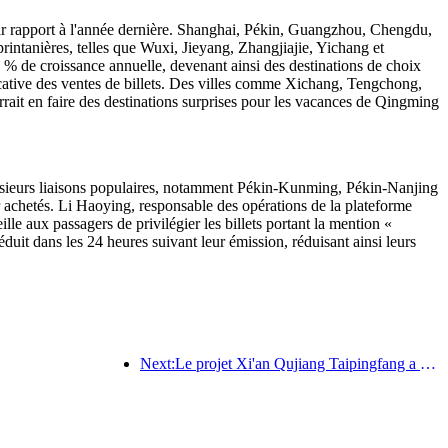
 par rapport à l'année dernière. Shanghai, Pékin, Guangzhou, Chengdu,
intanières, telles que Wuxi, Jieyang, Zhangjiajie, Yichang et
 % de croissance annuelle, devenant ainsi des destinations de choix
ficative des ventes de billets. Des villes comme Xichang, Tengchong,
rrait en faire des destinations surprises pour les vacances de Qingming
 plusieurs liaisons populaires, notamment Pékin-Kunming, Pékin-Nanjing
ir achetés. Li Haoying, responsable des opérations de la plateforme
lle aux passagers de privilégier les billets portant la mention «
uit dans les 24 heures suivant leur émission, réduisant ainsi leurs
Next:Le projet Xi'an Qujiang Taipingfang a officiellement débuté sa construction, avec une superficie totale de 137 000 mètres carrés.