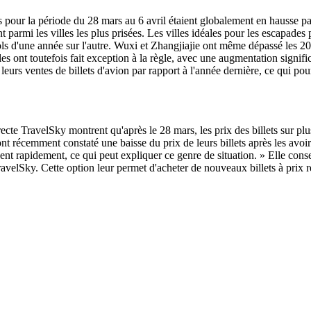
ls pour la période du 28 mars au 6 avril étaient globalement en hausse
mi les villes les plus prisées. Les villes idéales pour les escapades pr
ls d'une année sur l'autre. Wuxi et Zhangjiajie ont même dépassé les 20
les ont toutefois fait exception à la règle, avec une augmentation signi
urs ventes de billets d'avion par rapport à l'année dernière, ce qui pou
irecte TravelSky montrent qu'après le 28 mars, les prix des billets sur
ont récemment constaté une baisse du prix de leurs billets après les avo
ent rapidement, ce qui peut expliquer ce genre de situation. » Elle consei
lSky. Cette option leur permet d'acheter de nouveaux billets à prix réd