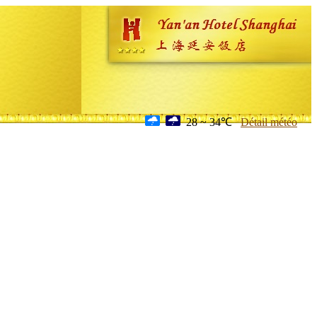
28 ~ 34℃
Détail météo