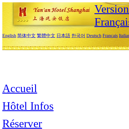
Versio
Françai
English
简体中文
繁體中文
日本語
한국어
Deutsch
Français
Itali
Accueil
Hôtel Infos
Réserver