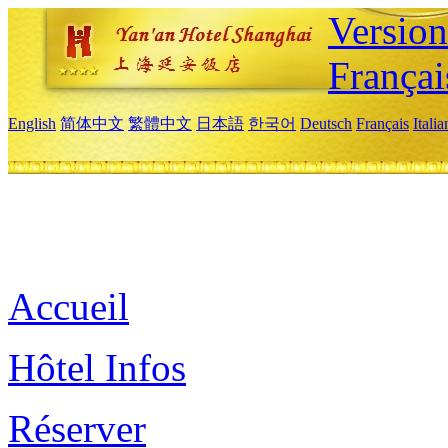
Versio
Françai
English
简体中文
繁體中文
日本語
한국어
Deutsch
Français
Itali
Accueil
Hôtel Infos
Réserver