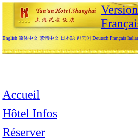
Versio
Françai
English
简体中文
繁體中文
日本語
한국어
Deutsch
Français
Itali
Accueil
Hôtel Infos
Réserver